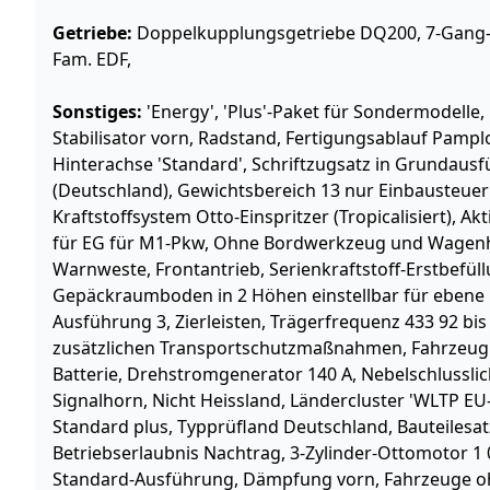
Getriebe:
Doppelkupplungsgetriebe DQ200, 7-Gang-
Fam. EDF,
Sonstiges:
'Energy', 'Plus'-Paket für Sondermodelle,
Stabilisator vorn, Radstand, Fertigungsablauf Pampl
Hinterachse 'Standard', Schriftzugsatz in Grundausf
(Deutschland), Gewichtsbereich 13 nur Einbausteue
Kraftstoffsystem Otto-Einspritzer (Tropicalisiert), Ak
für EG für M1-Pkw, Ohne Bordwerkzeug und Wagenh
Warnweste, Frontantrieb, Serienkraftstoff-Erstbefül
Gepäckraumboden in 2 Höhen einstellbar für ebene 
Ausführung 3, Zierleisten, Trägerfrequenz 433 92 b
zusätzlichen Transportschutzmaßnahmen, Fahrzeugkl
Batterie, Drehstromgenerator 140 A, Nebelschlusslicht
Signalhorn, Nicht Heissland, Ländercluster 'WLTP EU
Standard plus, Typprüfland Deutschland, Bauteilesat
Betriebserlaubnis Nachtrag, 3-Zylinder-Ottomotor 1 
Standard-Ausführung, Dämpfung vorn, Fahrzeuge 