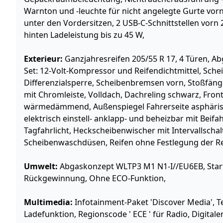
Warnton und -leuchte für nicht angelegte Gurte vor
unter den Vordersitzen, 2 USB-C-Schnittstellen vorn
hinten Ladeleistung bis zu 45 W,
Exterieur:
Ganzjahresreifen 205/55 R 17, 4 Türen, Ab
Set: 12-Volt-Kompressor und Reifendichtmittel, Sch
Differenzialsperre, Scheibenbremsen vorn, Stoßfänge
mit Chromleiste, Volldach, Dachreling schwarz, Fron
wärmedämmend, Außenspiegel Fahrerseite asphärisc
elektrisch einstell- anklapp- und beheizbar mit Bei
Tagfahrlicht, Heckscheibenwischer mit Intervallsch
Scheibenwaschdüsen, Reifen ohne Festlegung der R
Umwelt:
Abgaskonzept WLTP3 M1 N1-I//EU6EB, Star
Rückgewinnung, Ohne ECO-Funktion,
Multimedia:
Infotainment-Paket 'Discover Media', Te
Ladefunktion, Regionscode ' ECE ' für Radio, Digita