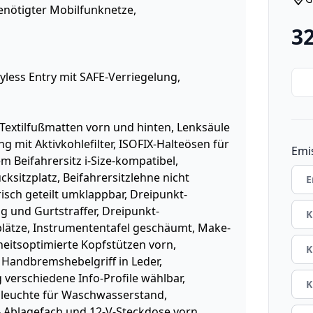
enötigter Mobilfunknetze,
3
yless Entry mit SAFE-Verriegelung,
Textilfußmatten vorn und hinten, Lenksäule
 mit Aktivkohlefilter, ISOFIX-Halteösen für
Emi
m Beifahrersitz i-Size-kompatibel,
ksitzplatz, Beifahrersitzlehne nicht
E
sch geteilt umklappbar, Dreipunkt-
g und Gurtstraffer, Dreipunkt-
K
plätze, Instrumententafel geschäumt, Make-
heitsoptimierte Kopfstützen vorn,
K
 Handbremshebelgriff in Leder,
g verschiedene Info-Profile wählbar,
K
nleuchte für Waschwasserstand,
Ablagefach und 12-V-Steckdose vorn,