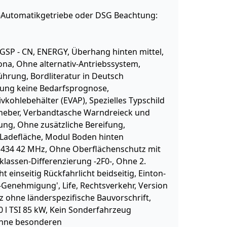
Automatikgetriebe oder DSG Beachtung:
 GSP - CN, ENERGY, Überhang hinten mittel,
ona, Ohne alternativ-Antriebssystem,
ührung, Bordliteratur in Deutsch
rung keine Bedarfsprognose,
tivkohlebehälter (EVAP), Spezielles Typschild
eber, Verbandtasche Warndreieck und
lung, Ohne zusätzliche Bereifung,
Ladefläche, Modul Boden hinten
is 434 42 MHz, Ohne Oberflächenschutz mit
assen-Differenzierung -2F0-, Ohne 2.
 einseitig Rückfahrlicht beidseitig, Einton-
-Genehmigung', Life, Rechtsverkehr, Version
z ohne länderspezifische Bauvorschrift,
0 l TSI 85 kW, Kein Sonderfahrzeug
ohne besonderen