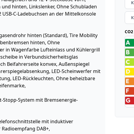
K
n und hinten, Linkslenker, Ohne Schubladen
 2 USB-C-Ladebuchsen an der Mittelkonsole
K
CO2 
gasendrohr hinten (Standard), Tire Mobility
eibenbremsen hinten, Ohne
r in Wagenfarbe Lufteinlass und Kühlergrill
tscheibe in Verbundsicherheitsglas
h Beifahrerseite konvex, Außenspiegel
fahrerspiegelabsenkung, LED-Scheinwerfer mit
altung, LED-Rückleuchten, Ohne beheizbare
eifenmarke,
t-Stopp-System mit Bremsenergie-
lefonschnittstelle mit induktiver
ler Radioempfang DAB+,