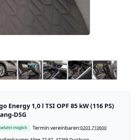
go Energy 1,0 l TSI OPF 85 kW (116 PS)
Gang-DSG
Termin vereinbaren:
0203 710600
befahrt möglich
roßenbaumer Allee 77-87, 47269 Duisburg