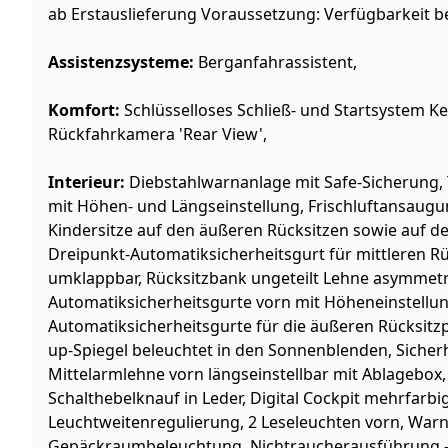
ab Erstauslieferung Voraussetzung: Verfügbarkeit b
Assistenzsysteme:
Berganfahrassistent,
Komfort:
Schlüsselloses Schließ- und Startsystem Ke
Rückfahrkamera 'Rear View',
Interieur:
Diebstahlwarnanlage mit Safe-Sicherung, 
mit Höhen- und Längseinstellung, Frischluftansaugung
Kindersitze auf den äußeren Rücksitzen sowie auf de
Dreipunkt-Automatiksicherheitsgurt für mittleren Rüc
umklappbar, Rücksitzbank ungeteilt Lehne asymmetri
Automatiksicherheitsgurte vorn mit Höheneinstellun
Automatiksicherheitsgurte für die äußeren Rücksitz
up-Spiegel beleuchtet in den Sonnenblenden, Sicher
Mittelarmlehne vorn längseinstellbar mit Ablagebox,
Schalthebelknauf in Leder, Digital Cockpit mehrfarbi
Leuchtweitenregulierung, 2 Leseleuchten vorn, War
Gepäckraumbeleuchtung, Nichtraucherausführung - 